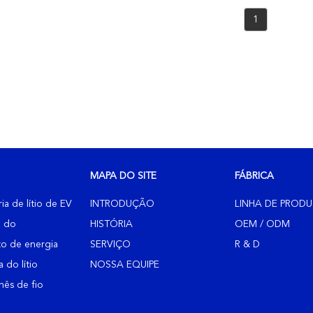
0AH 400AH EV
1
ho De Golfe De
V 72V
MAPA DO SITE
FÁBRICA
ia de lítio de EV
INTRODUÇÃO
LINHA DE PROD
o do
HISTÓRIA
OEM / ODM
o de energia
SERVIÇO
R & D
a do lítio
NOSSA EQUIPE
nês de fio