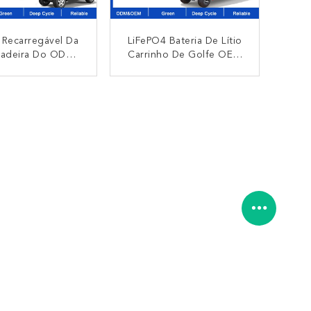
a Recarregável Da
LiFePO4 Bateria De Lítio
hadeira Do ODM
Carrinho De Golfe OEM
 Do OEM De Ion
ODM 48V 72V 300V
Cart Battery Do
600V 180AH 400AH
CONTACTO
CONTACTO
a Bateria De Lítio
Bateria De Lítio Packs
4 48V 72V 150AH
Para Empilhadeira Elétrica
200AH