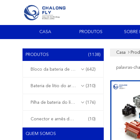
CASA
PRODUTOS
SOBRE
Casa
Prod
PRODUTOS
(1138)
palavras-ch
Bloco da bateria de lítio de EV
(642)
Bateria de lítio do armazenamento de energia
(310)
Pilha de bateria do lítio
(176)
Conector e arnês de fio
(10)
QUEM SOMOS