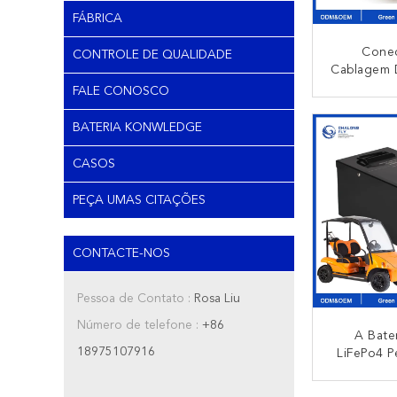
FÁBRICA
Cone
CONTROLE DE QUALIDADE
Cablagem 
Conectore
FALE CONOSCO
Fio Perso
CO
Ônibus De
BATERIA KONWLEDGE
Equipame
CASOS
PEÇA UMAS CITAÇÕES
CONTACTE-NOS
Pessoa de Contato :
Rosa Liu
Número de telefone :
+86
A Bater
18975107916
LiFePo4 P
Lítio Rec
Battery D
CO