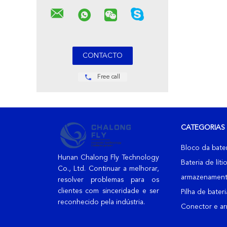
160AH 30
Do Carrin
60
Free call
CATEGORIAS
Bloco da bater
Hunan Chalong Fly Technology
Bateria de líti
Co., Ltd. Continuar a melhorar,
armazenament
resolver problemas para os
clientes com sinceridade e ser
Pilha de bateri
reconhecido pela indústria.
Conector e ar