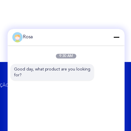
Rosa
9:30 AM
Good day, what product are you looking 
FALE CONOSCO
for?
Hunan Chalong Fly Technology Co., Ltd.
UÇÃO
Unidade 5-531 da zona aduaneira
abrangente de Huanghua, n.o 109, Rua
Dayuan, Changsha, Hunan, China
86-0731-85250051
rosa_liu@chalongfly.com