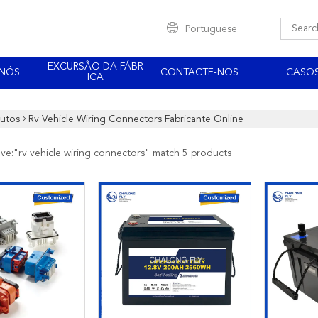
Portuguese
EXCURSÃO DA FÁBR
 NÓS
CONTACTE-NOS
CASO
ICA
utos
Rv Vehicle Wiring Connectors Fabricante Online
ave:"
rv vehicle wiring connectors
" match 5 products