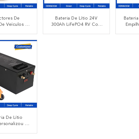
ctores De
Bateria De Lítio 24V
Bateri
De Veículos RV
300Ah LiFePO4 RV Com
Empil
s De Arnês De
Alta Capacidade De
500AH
nalizados Para
7680Wh E Sistema De
Golf 
NTACTO
CONTACTO
 Automóveis E
Armazenamento De
Lítio D
ntos Médicos
Energia Portátil Com
LiFePo
Classificação IP65 De
6.000 Ciclos
ia De Lítio
ersonalizou O
arregável Ion
a Bateria 80AH
NTACTO