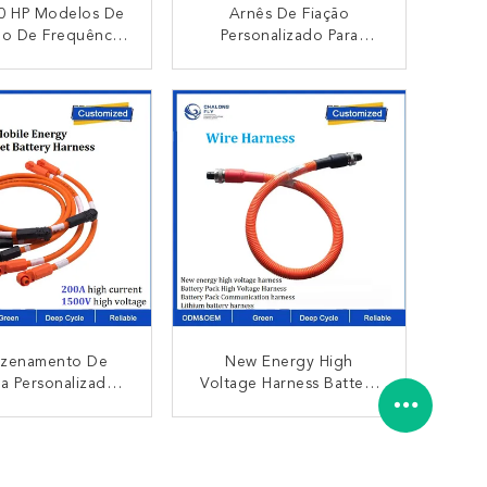
0 HP Modelos De
Arnês De Fiação
o De Frequência
Personalizado Para
trica Marítima
Controle De Braço
onalizada Com
Mecânico De
CONTACTO
CONTACTO
ctor Curto De
Ferramentas Elétricas
o Quadrado 10
Resistência De
Isolamento ≥ 5 Megohms
zenamento De
New Energy High
a Personalizado
Voltage Harness Battery
e Alta Corrente
Pack High Voltage
 De Alta Tensão
Harness Battery Pack
CONTACTO
CONTACTO
zenamento De
Harness De Comunicação
 Comercial Móvel
Harness De Bateria De