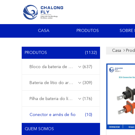
CASA
PRODUTOS
SOBRE
Casa
Prod
PRODUTOS
(1132)
Bloco da bateria de lítio de EV
(637)
Bateria de lítio do armazenamento de energia
(309)
Pilha de bateria do lítio
(176)
Conector e arnês de fio
(10)
QUEM SOMOS