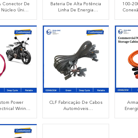
 Conector De
Bateria De Alta Potência
100-20
e Núcleo Único
Linha De Energia
Conexã
gro Cor-De-
Armadilha De Energia
Elé
Conector IP67
Fotovoltaica Gabinete De
Pers
NTACTO
CONTACTO
Armazenamento De
Cone
Energia Fotovoltaica Para
Núcle
Equipamentos Médicos
Classificação De
Retardador De Chama
IP67
stom Power
CLF Fabricação De Cabos
Arma
ectrical Wiring
Automóveis
Energi
Assembly Com
Personalizados De Linha
200A D
05 250 2.8 4.8
De Montagem De
1500V
NTACTO
CONTACTO
 Conector De
Arneses De Cabos De
Arma
nais Para
Arneses Automóveis
Energia