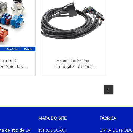
cicletas
ctores De
Arnés De Arame
De Veículos RV
Personalizado Para
s De Arnês De
Automóveis, Autocarros,
nalizados Para
Autocarros, Autocarros,
NTACTO
CONTACTO
 Automóveis E
Autocarros, Autocarros,
1
ntos Médicos
Autocarros, Autocarros,
Autocarros, Autocarros,
Autocarros, Autocarros,
Autocarros, Autocarros,
Autocarros
MAPA DO SITE
FÁBRICA
ia de lítio de EV
INTRODUÇÃO
LINHA DE PROD