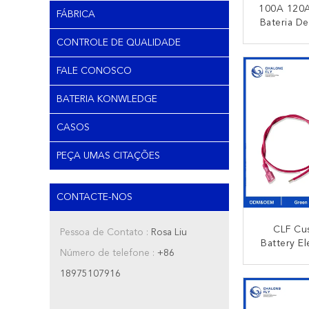
100A 120A
FÁBRICA
Bateria D
ZC6 Ne
CONTROLE DE QUALIDADE
Laranja 
CO
FALE CONOSCO
BATERIA KONWLEDGE
CASOS
PEÇA UMAS CITAÇÕES
CONTACTE-NOS
CLF Cu
Pessoa de Contato :
Rosa Liu
Battery El
Número de telefone :
+86
Harness 
110 187 2
18975107916
CO
5.2 6.3
Termi