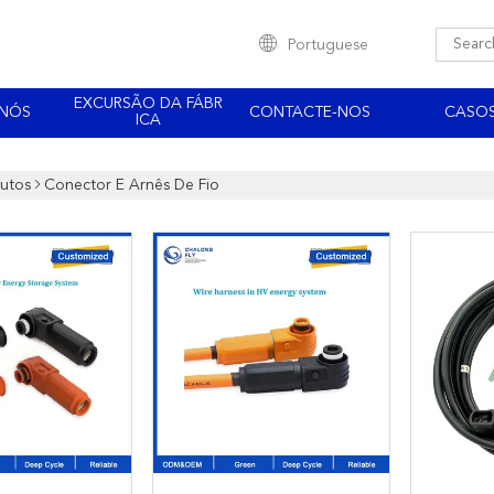
Portuguese
EXCURSÃO DA FÁBR
 NÓS
CONTACTE-NOS
CASO
ICA
utos
Conector E Arnês De Fio