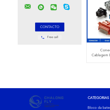
Moto
Free call
Cone
Cablagem 
Conectore
Fio Perso
CO
Ônibus De
Equipame
CATEGORIAS
Bloco da bater