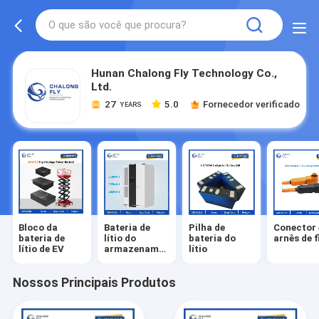
Hunan Chalong Fly Technology Co.,
Ltd.
27
5.0
Fornecedor verificado
YEARS
Bloco da
Bateria de
Pilha de
Conector 
bateria de
lítio do
bateria do
arnês de f
lítio de EV
armazenamento
lítio
de energia
Nossos Principais Produtos