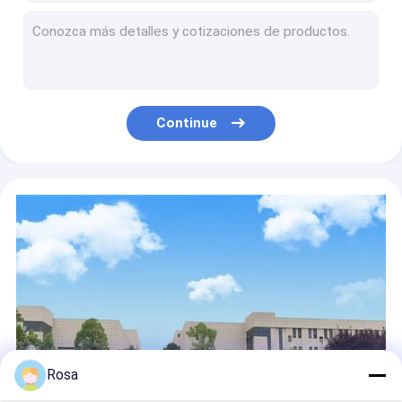
OEM ODM LiFePO4 bateria de lítio para Electric Scooter cadeira de rodas 4 rodas scooter de mobilidade Bateria
LiFePO4 Bateria de lítio 48V 100AH 200AH 300AH Casa de backup Bateria de íons de lítio Pacotes de bateria personalizados Bateria de armazenamento de energia solar
CLF 5KWH 10KWH 15KWH Energia solar Baterias de íons de lítio LiFePO4 6000 Ciclos 48V 100AH 200AH Armazenamento de energia doméstica
LiFePO4 10kwh lítio empilhável Ion Battery Pack 48v 200Ah 10KWH 15KWH 20KWH para o sistema 6000cycles do armazenamento de energia solar
10kWh 48V 100Ah LiFePO4 Bateria de lítio Home Backup Bateria Pack com Design de montagem na parede
Continue
A bateria do ODM LiFePO4 220V 3200W IP54 do OEM que troca a estação com função do alarme de incêndio personalizou
LiFePO4 Bateria de lítio 3.2V 100AH 150AH 280AH Célula de bateria personalizada 320AH Ciclo profundo Baterias de íons de lítio
Bateria de lítio LiFePO4 OEM ODM 3.2V 80AH 100AH 280AH Bateria de íon de lítio Célula 320AH Pacotes de bateria de lítio de ciclo profundo
18650 2900mAh Grande temperatura -40 ~ 85 ° C Bateria de ferro de lítio aplicam para alimentação militar Baterias de lítio
Do bloco alternativo fixado na parede 5kwh 7kwh 10kwh da bateria da casa da bateria de lítio do ODM LiFePO4 do OEM blocos recarregáveis da bateria de lítio
Rosa