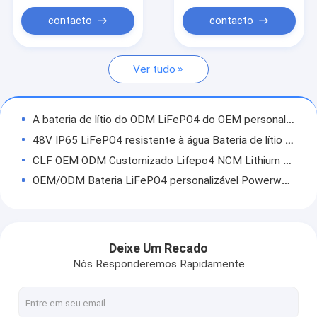
elétricas
Armazenamento
Solar
contacto
contacto
Ver tudo
A bateria de lítio do ODM LiFePO4 do OEM personalizou blocos da bateria de lítio da energia de Ion Battery do lítio das baterias 3.2V
48V IP65 LiFePO4 resistente à água Bateria de lítio Powerwall doméstico com 6000+ ciclo de vida Sistema de armazenamento de energia
CLF OEM ODM Customizado Lifepo4 NCM Lithium Battery Pack para Scooter Elétrico Motociclo Triciclo AGV 36v 48v 60v 72v OEM
OEM/ODM Bateria LiFePO4 personalizável Powerwall doméstico 48V 100Ah com vida útil de 3000 ciclos
banco alternativo da bateria do lítio do bloco Lifepo4 Tesla da bateria da casa de 10kw 100ah
sistema solar Lifepo4 de 100Ah 200Ah Tesla Powerwall 24 lítio Ion Battery Pack do volt
LiFePO4 Bateria de Lítio 60V 72V Bateria de Lítio Ferro EV Pack OEM ODM Bateria de Lítio Packs para Motocicletas / Cadeiras de rodas
Deixe Um Recado
LiFePO4 Bateria de lítio 48V 100AH 200AH 300AH 400AH Home Backup Battery Pack Armazenamento de energia solar personalizado Bateria de íons de lítio
Nós Responderemos Rapidamente
OEM ODM LiFePO4 bateria de lítio preço de fábrica Bateria cilíndrica 18650 3.6V3100mAh Entrega rápida pacotes de bateria de lítio
OEM ODM LiFePO4 bateria de lítio NMC NCM Bateria personalizada de scooter elétrico de 48V com qualquer forma