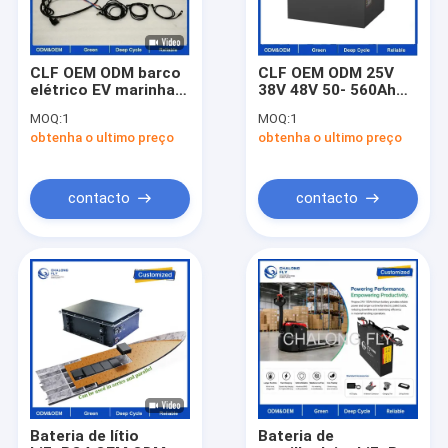
CLF OEM ODM barco
CLF OEM ODM 25V
elétrico EV marinha
38V 48V 50- 560Ah
Bateria 48V 50ah
Bateria de tração de
MOQ:
1
MOQ:
1
Lifepo4 Bateria para
empilhadeira de lítio
obtenha o ultimo preço
obtenha o ultimo preço
barco elétrico / iate
de carregamento
rápido para
empilhadeira elétrica
contacto
contacto
Casa
Produtos
Sobre nós
Bateria de lítio
Bateria de