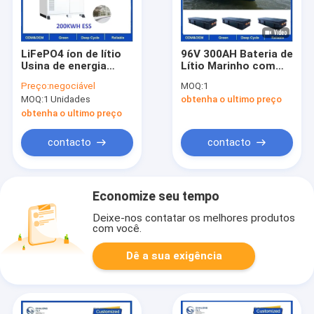
LiFePO4 íon de lítio
96V 300AH Bateria de
Usina de energia
Lítio Marinho com
solar comercial e
IP67 impermeável e
Preço:
negociável
MOQ:
1
industrial 200KWH
caixa de aço
MOQ:
1 Unidades
obtenha o ultimo preço
gabinete exterior
inoxidável para
soluções de sistema
barcos elétricos
obtenha o ultimo preço
de bateria solar
contacto
contacto
Economize seu tempo
Deixe-nos contatar os melhores produtos
com você.
Dê a sua exigência