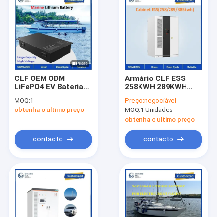
CLF OEM ODM
Armário CLF ESS
LiFePO4 EV Bateria
258KWH 289KWH
de Lítio Pacote à
385KWH Armário de
MOQ:
1
Preço:
negociável
prova d'água 96V
armazenamento de
obtenha o ultimo preço
MOQ:
1 Unidades
120V 360V 100ah
energia para sistema
200Ah Para
industrial e
obtenha o ultimo preço
embarcações navais
comercial de
EV Navio de alta
armazenamento de
contacto
contacto
tensão
energia