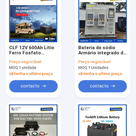
CLF 12V 600Ah Lítio
Bateria de sódio
Ferro Fosfato
Armário integrado de
recarregável LiFePO4
armazenamento de
Preço:
negociável
Preço:
negociável
Bateria 100Ah 200Ah
energia de bateria de
MOQ:
1 unidade
MOQ:
1 Unidades
300Ah 12V 24V Para
íons de sódio -
RV Camper Boat
baterias industriais e
obtenha o ultimo preço
obtenha o ultimo preço
comerciais de
armazenamento de
contacto
contacto
energia