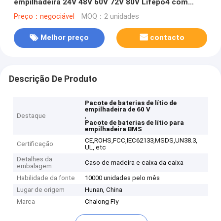
empilhadeira 24V 48V 60V 72V 80V Lifepo4 com
Smart BMS
Preço：negociável
MOQ：2 unidades
Melhor preço
contacto
Descrição De Produto
Pacote de baterias de lítio de
empilhadeira de 60 V
Destaque
,
Pacote de baterias de lítio para
empilhadeira BMS
CE,ROHS,FCC,IEC62133,MSDS,UN38.3,
Certificação
UL, etc
Detalhes da
Caso de madeira e caixa da caixa
embalagem
Habilidade da fonte
10000 unidades pelo mês
Lugar de origem
Hunan, China
Marca
Chalong Fly