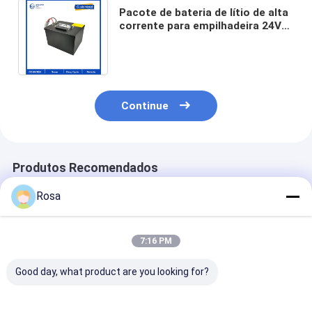
Pacote de bateria de lítio de alta
corrente para empilhadeira 24V
48V 60V 72V 80V Lifepo4 com
Smart BMS
Continue
Produtos Recomendados
Rosa
7:16 PM
Good day, what product are you looking for?
80Ah 40Ah 60Ah
Embalagem de
OEM ODM IP6