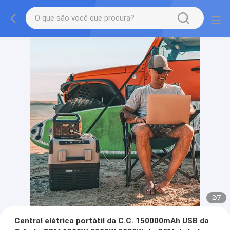
2
/
7
Central elétrica portátil da C.C. 150000mAh USB da