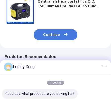
Central elétrica portátil da C.C.
150000mAh USB da C.A. do ODM
1000W 2000W 3000W do OEM da
bateria de lítio LiFePO4 para o salto
do carro do portátil do curso
Continue
Produtos Recomendados
Lesley Dong
1:09 AM
Good day, what product are you looking for?
Bloco LFP 48V
O lítio Ion Home
bateria de lítio
impermeável 200Ah
Solar Battery Deep
lifepo4 recarr