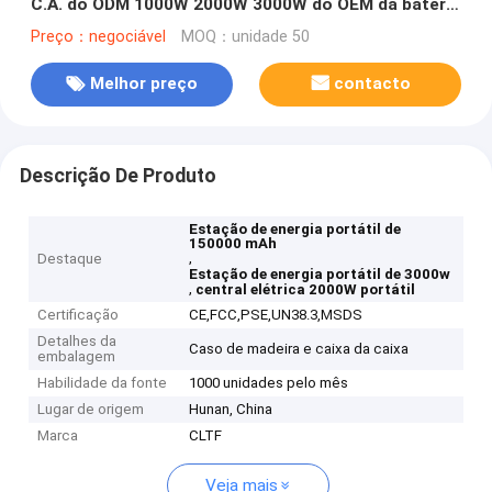
C.A. do ODM 1000W 2000W 3000W do OEM da bateria
de lítio LiFePO4 para o salto do carro do portátil do
Preço：negociável
MOQ：unidade 50
curso
Melhor preço
contacto
Descrição De Produto
Estação de energia portátil de
150000 mAh
,
Destaque
Estação de energia portátil de 3000w
,
central elétrica 2000W portátil
Certificação
CE,FCC,PSE,UN38.3,MSDS
Detalhes da
Caso de madeira e caixa da caixa
embalagem
Habilidade da fonte
1000 unidades pelo mês
Lugar de origem
Hunan, China
Marca
CLTF
Veja mais