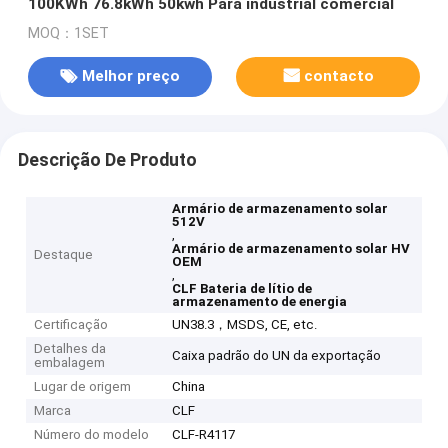
100KWh 76.8kWh 50kwh Para industrial comercial
MOQ：1SET
Melhor preço
contacto
Descrição De Produto
Armário de armazenamento solar
512V
,
Armário de armazenamento solar HV
Destaque
OEM
,
CLF Bateria de lítio de
armazenamento de energia
Certificação
UN38.3，MSDS, CE, etc.
Detalhes da
Caixa padrão do UN da exportação
embalagem
Lugar de origem
China
Marca
CLF
Número do modelo
CLF-R4117