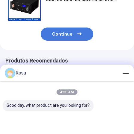
Lifepo4 48V 100AH 200AH fora do
armazenamento de energia solar da
casa da bateria da grade
Continue
Produtos Recomendados
Rosa
4:50 AM
Good day, what product are you looking for?
Bloco LFP 48V
O lítio Ion Home
bateria de lítio
impermeável 200Ah
Solar Battery Deep
lifepo4 recarr
da bateria da casa
de Tesla Lifepo4
solar do siste
do lítio IP65 Tesla
Powerwall 48v200ah
LiFePO4 384W