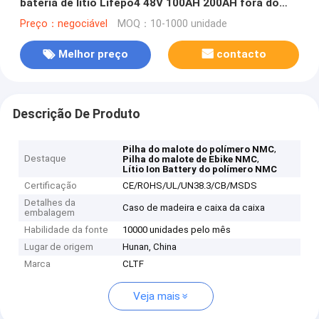
bateria de lítio Lifepo4 48V 100AH 200AH fora do
armazenamento de energia solar da casa da bateria
Preço：negociável
MOQ：10-1000 unidade
da grade
Melhor preço
contacto
Descrição De Produto
,
Pilha do malote do polímero NMC
Destaque
,
Pilha do malote de Ebike NMC
Lítio Ion Battery do polímero NMC
Certificação
CE/ROHS/UL/UN38.3/CB/MSDS
Detalhes da
Caso de madeira e caixa da caixa
embalagem
Habilidade da fonte
10000 unidades pelo mês
Lugar de origem
Hunan, China
Marca
CLTF
Veja mais