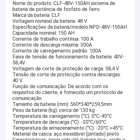
Nome do produto: CLF-48V-150AH sistema de
bateria de potência de fosfato de ferro
Marca da bateria: CLF
Voltagem nominal da bateria: 48 V
Especificações da bateria/modelo:NPD-48V-150AH
Capacidade nominal: 150 AH
Corrente de trabalho contínua: 100 A
Corrente de descarga máxima: 300A
Corrente de carregamento padrão: 100A
Faixa de tensão de funcionamento da bateria: 40V-
58,4V
Voltagem de corte de proteção de carga: 58,4 V
Tensão de corte de protecção contra descargas:
40 V
Função de comunicação: De acordo com os
requisitos do cliente, é fornecido um protocolo de
comunicação.
Tamanho da bateria (mm): 560*340*259,5mm
Peso da bateria (kg): cerca de 130 kg
Temperatura de carregamento (°C): 0°C-45°C
Temperatura de descarga (°C): -20°C/60°C
Temperatura de armazenamento (°C): -20°C ≈45°C
Material da casca: aço inoxidável (pintado) preto
Características: longa vida útil, bateria leve, verde e