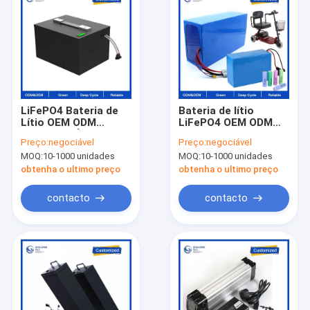
LiFePO4 Bateria de
Bateria de lítio
Lítio OEM ODM
LiFePO4 OEM ODM
Bateria de Íons de
24V 36V 60V 72V
Preço:
negociável
Preço:
negociável
Lítio Pacote Elétrico
30AH 60AH 80AH
MOQ:
10-1000 unidades
MOQ:
10-1000 unidades
48V 60V 72V Triciclo
120AH Bateria de
Elétrico
íons de lítio para
obtenha o ultimo preço
obtenha o ultimo preço
scooter / cadeira de
rodas elétrica
contacto
contacto
Casa
Produtos
Sobre nós