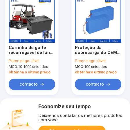
Carrinho de golfe
Proteção da
recarregável de Ion
sobrecarga do OEM
Battery Pack For
18650 de Ion Battery
Preço:
negociável
Preço:
negociável
EV/RV do lítio do
Pack do lítio Lifepo4
MOQ:
10-1000 unidades
MOQ:
100 unidades
ODM 51.2V 60AH
105AH 150AH 200AH
obtenha o ultimo preço
obtenha o ultimo preço
do OEM da bateria de
lítio LiFePo4
contacto
contacto
Economize seu tempo
Deixe-nos contatar os melhores produtos
com você.