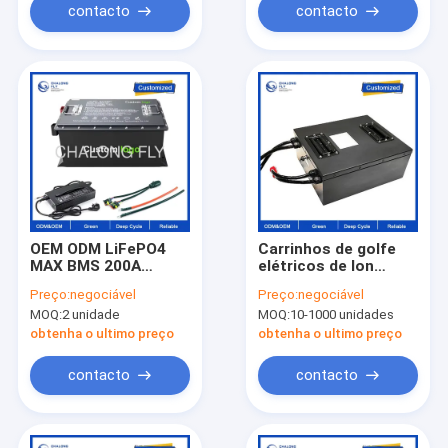
veículo
Lítio de Três Rodas
contacto
contacto
OEM ODM LiFePO4
Carrinhos de golfe
MAX BMS 200A
elétricos de Ion
Bateria de Carrinho
Battery Pack Electric
Preço:
negociável
Preço:
negociável
de Golf Bateria
Forklift 48V 60V 72V
MOQ:
2 unidade
MOQ:
10-1000 unidades
elétrica de íons de
100AH 200AH do lítio
lítio Bateria de alta
do ODM do OEM da
obtenha o ultimo preço
obtenha o ultimo preço
capacidade 51.2v
bateria de lítio
105ah
LiFePO4
contacto
contacto