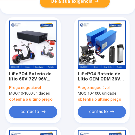
Dê a sua exigência
LiFePO4 Bateria de
LiFePO4 Bateria de
lítio 60V 72V 96V
Lítio OEM ODM 36V
80AH 120AH OEM
60V 72V 96V Bateria
Preço:
negociável
Preço:
negociável
ODM Bateria de íons
de Lítio 40AH 60AH
MOQ:
10-1000 unidades
MOQ:
10-1000 unidade
de lítio recarregável
80AH 120AH Para E-
para marinha /
Scooter / Bicicleta /
obtenha o ultimo preço
obtenha o ultimo preço
motocicleta elétrica
cadeira de rodas
contacto
contacto