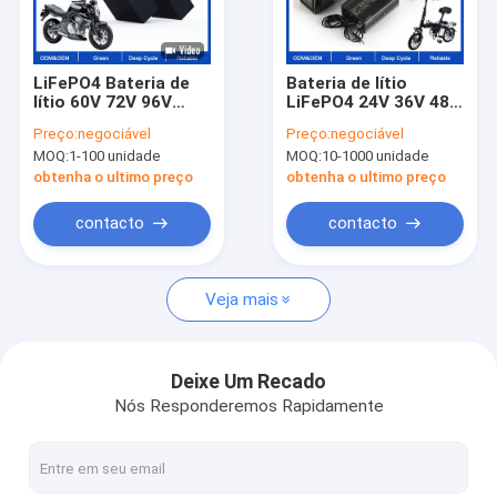
Excursão da fábrica
Contacte-nos
LiFePO4 Bateria de
Bateria de lítio
lítio 60V 72V 96V
LiFePO4 24V 36V 48V
Casos
Bateria de íons de
40AH 60AH
Preço:
negociável
Preço:
negociável
lítio OEM ODM 40H
recarregável OEM
MOQ:
1-100 unidade
MOQ:
10-1000 unidade
60AH 80AH Bateria
ODM Pacotes de
Peça umas citações
de scooter elétrico
bateria de íons de
obtenha o ultimo preço
obtenha o ultimo preço
leve
lítio para bicicleta
elétrica / cadeira de
contacto
contacto
rodas
Bloco da bateria de lítio de EV
Veja mais
Bateria de lítio do armazenamento de energia
Pilha de bateria do lítio
Deixe Um Recado
Nós Responderemos Rapidamente
Conector e arnês de fio