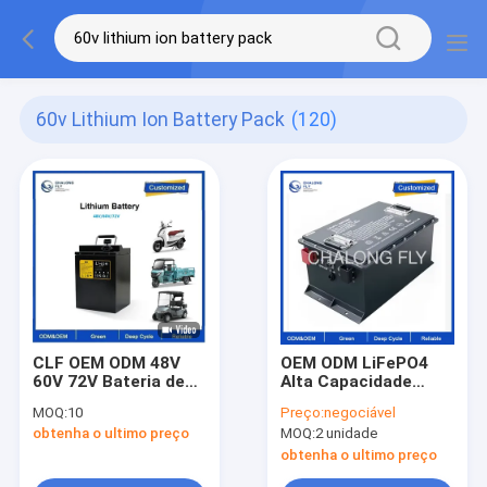
60v Lithium Ion Battery Pack
(120)
CLF OEM ODM 48V
OEM ODM LiFePO4
60V 72V Bateria de
Alta Capacidade
íons de lítio Packs
51.2v 105ah MAX
MOQ:
10
Preço:
negociável
LiFePO4 para
BMS 200A Bateria de
obtenha o ultimo preço
MOQ:
2 unidade
scooter elétrico
Carrinho de Golf
Motociclo Triciclo
Bateria Elétrica
obtenha o ultimo preço
Carro Carro de golfe
Bateria de Íons de