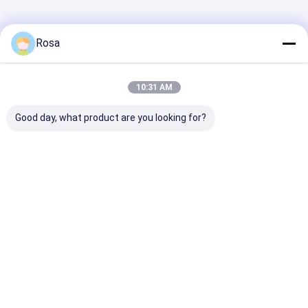
Casa
Mapa do
Fale
Desktop
Site
Conosco
Site
Rosa
Mapa do site
Política de privacidade
Qualidade
Bloco da bateria de lítio de EV
Fábrica da china.Copyright
© 2026 Hunan Chalong Fly Technology Co., Ltd.. All Rights
10:31 AM
Reserved.
Good day, what product are you looking for?